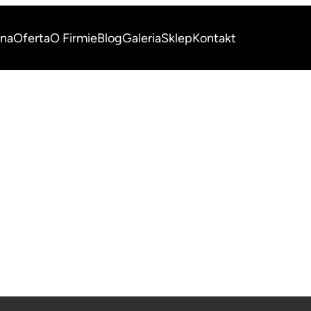
wna
Oferta
O Firmie
Blog
Galeria
Sklep
Kontakt